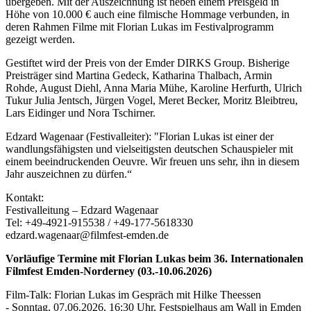
übergeben. Mit der Auszeichnung ist neben einem Preisgeld in
Höhe von 10.000 € auch eine filmische Hommage verbunden, in
deren Rahmen Filme mit Florian Lukas im Festivalprogramm
gezeigt werden.
Gestiftet wird der Preis von der Emder DIRKS Group. Bisherige
Preisträger sind Martina Gedeck, Katharina Thalbach, Armin
Rohde, August Diehl, Anna Maria Mühe, Karoline Herfurth, Ulrich
Tukur Julia Jentsch, Jürgen Vogel, Meret Becker, Moritz Bleibtreu,
Lars Eidinger und Nora Tschirner.
Edzard Wagenaar (Festivalleiter): "Florian Lukas ist einer der
wandlungsfähigsten und vielseitigsten deutschen Schauspieler mit
einem beeindruckenden Oeuvre. Wir freuen uns sehr, ihn in diesem
Jahr auszeichnen zu dürfen.“
Kontakt:
Festivalleitung – Edzard Wagenaar
Tel: +49-4921-915538 / +49-177-5618330
edzard.wagenaar@filmfest-emden.de
Vorläufige Termine mit Florian Lukas beim 36. Internationalen
Filmfest Emden-Norderney (03.-10.06.2026)
Film-Talk: Florian Lukas im Gespräch mit Hilke Theessen
- Sonntag, 07.06.2026, 16:30 Uhr, Festspielhaus am Wall in Emden