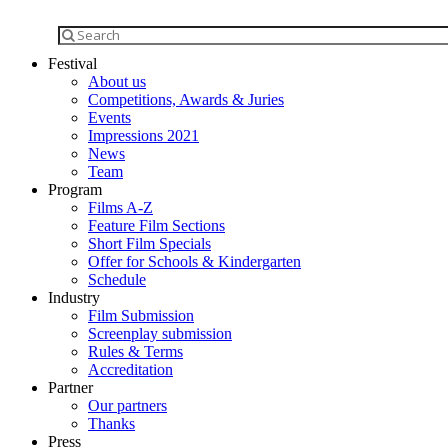
Festival
About us
Competitions, Awards & Juries
Events
Impressions 2021
News
Team
Program
Films A-Z
Feature Film Sections
Short Film Specials
Offer for Schools & Kindergarten
Schedule
Industry
Film Submission
Screenplay submission
Rules & Terms
Accreditation
Partner
Our partners
Thanks
Press