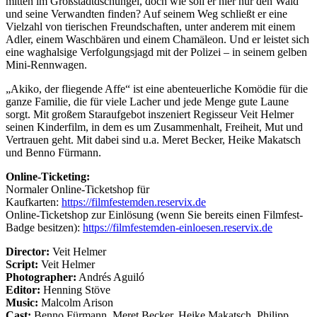
mitten im Großstadtdschungel, doch wie soll er hier nur den Wald
und seine Verwandten finden? Auf seinem Weg schließt er eine
Vielzahl von tierischen Freundschaften, unter anderem mit einem
Adler, einem Waschbären und einem Chamäleon. Und er leistet sich
eine waghalsige Verfolgungsjagd mit der Polizei – in seinem gelben
Mini-Rennwagen.
„Akiko, der fliegende Affe“ ist eine abenteuerliche Komödie für die
ganze Familie, die für viele Lacher und jede Menge gute Laune
sorgt. Mit großem Staraufgebot inszeniert Regisseur Veit Helmer
seinen Kinderfilm, in dem es um Zusammenhalt, Freiheit, Mut und
Vertrauen geht. Mit dabei sind u.a. Meret Becker, Heike Makatsch
und Benno Fürmann.
Online-Ticketing:
Normaler Online-Ticketshop für
Kaufkarten:
https://filmfestemden.reservix.de
Online-Ticketshop zur Einlösung (wenn Sie bereits einen Filmfest-
Badge besitzen):
https://filmfestemden-einloesen.reservix.de
Director:
Veit Helmer
Script:
Veit Helmer
Photographer:
Andrés Aguiló
Editor:
Henning Stöve
Music:
Malcolm Arison
Cast:
Benno Fürmann, Meret Becker, Heike Makatsch, Philipp