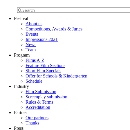
Festival
About us
Competitions, Awards & Juries
Events
Impressions 2021
News
Team
Program
Films A-Z
Feature Film Sections
Short Film Specials
Offer for Schools & Kindergarten
Schedule
Industry
Film Submission
Screenplay submission
Rules & Terms
Accreditation
Partner
Our partners
Thanks
Press