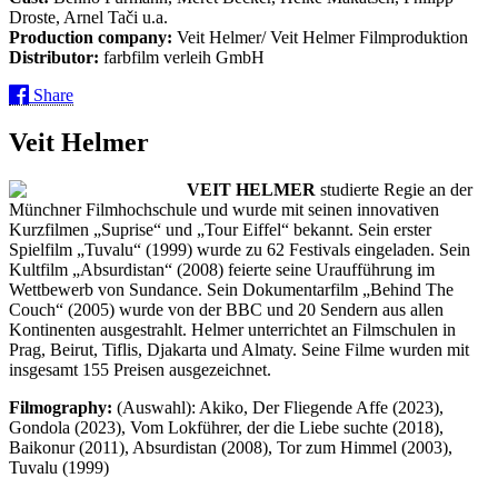
Droste, Arnel Tači u.a.
Production company:
Veit Helmer/ Veit Helmer Filmproduktion
Distributor:
farbfilm verleih GmbH
Share
Veit Helmer
VEIT HELMER
studierte Regie an der
Münchner Filmhochschule und wurde mit seinen innovativen
Kurzfilmen „Suprise“ und „Tour Eiffel“ bekannt. Sein erster
Spielfilm „Tuvalu“ (1999) wurde zu 62 Festivals eingeladen. Sein
Kultfilm „Absurdistan“ (2008) feierte seine Uraufführung im
Wettbewerb von Sundance. Sein Dokumentarfilm „Behind The
Couch“ (2005) wurde von der BBC und 20 Sendern aus allen
Kontinenten ausgestrahlt. Helmer unterrichtet an Filmschulen in
Prag, Beirut, Tiflis, Djakarta und Almaty. Seine Filme wurden mit
insgesamt 155 Preisen ausgezeichnet.
Filmography:
(Auswahl): Akiko, Der Fliegende Affe (2023),
Gondola (2023), Vom Lokführer, der die Liebe suchte (2018),
Baikonur (2011), Absurdistan (2008), Tor zum Himmel (2003),
Tuvalu (1999)