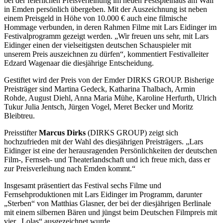
bei der feierlichen Preisverleihung im neuen Festspielhaus am Wall
in Emden persönlich übergeben. Mit der Auszeichnung ist neben
einem Preisgeld in Höhe von 10.000 € auch eine filmische
Hommage verbunden, in deren Rahmen Filme mit Lars Eidinger im
Festivalprogramm gezeigt werden. „Wir freuen uns sehr, mit Lars
Eidinger einen der vielseitigsten deutschen Schauspieler mit
unserem Preis auszeichnen zu dürfen“, kommentiert Festivalleiter
Edzard Wagenaar die diesjährige Entscheidung.
Gestiftet wird der Preis von der Emder DIRKS GROUP. Bisherige
Preisträger sind Martina Gedeck, Katharina Thalbach, Armin
Rohde, August Diehl, Anna Maria Mühe, Karoline Herfurth, Ulrich
Tukur Julia Jentsch, Jürgen Vogel, Meret Becker und Moritz
Bleibtreu.
Preisstifter
Marcus Dirks
(DIRKS GROUP) zeigt sich
hochzufrieden mit der Wahl des diesjährigen Preisträgers. „Lars
Eidinger ist eine der herausragenden Persönlichkeiten der deutschen
Film-, Fernseh- und Theaterlandschaft und ich freue mich, dass er
zur Preisverleihung nach Emden kommt.“
Insgesamt präsentiert das Festival sechs Filme und
Fernsehproduktionen mit Lars Eidinger im Programm, darunter
„Sterben“ von Matthias Glasner, der bei der diesjährigen Berlinale
mit einem silbernen Bären und jüngst beim Deutschen Filmpreis mit
vier „Lolas“ ausgezeichnet wurde.