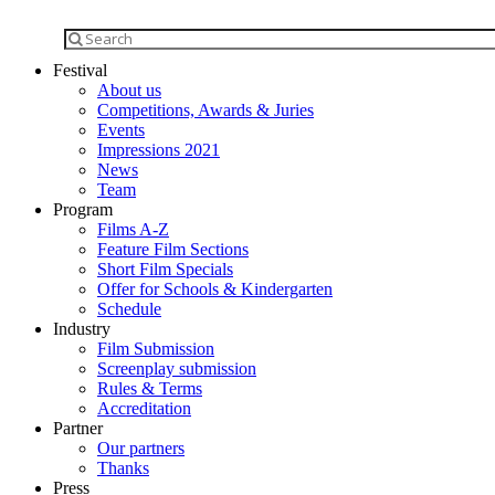
Festival
About us
Competitions, Awards & Juries
Events
Impressions 2021
News
Team
Program
Films A-Z
Feature Film Sections
Short Film Specials
Offer for Schools & Kindergarten
Schedule
Industry
Film Submission
Screenplay submission
Rules & Terms
Accreditation
Partner
Our partners
Thanks
Press