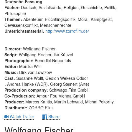
Deutsche Fassung
Fächer:
Deutsch, Sozialkunde, Religion, Geschichte, Politik,
Philosophie
Themen:
Abenteuer, Flüchtlingspolitik, Moral, Kampfgeist,
Gewissenskonflikt, Menschenrechte
Unterrichtsmaterial:
http://www.zorrofilm.de/
Director:
Wolfgang Fischer
Script:
Wolfgang Fischer, Ika Künzel
Photographer:
Benedict Neuenfels
Editor:
Monika Willi
Music:
Dirk von Lowtzow
Cast:
Susanne Wolff, Gedion Wekesa Oduor
:
Andrea Hanke (WDR), Georg Steinert (Arte)
Production company:
Schiwago Film GmbH
Co-Production:
Amour Fou Vienna GmbH
Producer:
Marcos Kantis, Martin Lehwald, Michal Pokorny
Distributor:
ZORRO Film
Watch Trailer
Share
Wolfgang Fischer