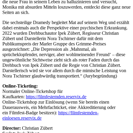
die neue Frau in seinem Leben zu halluzinieren und versucht,
Monika mit absurden Mitteln loszuwerden, entdeckt diese ganz neue
Seiten an sich.
Die sechsteilige Dramedy begleitet Mat auf seinem Weg und erzählt
dabei erstmals auch die Perspektive einer psychischen Erkrankung.
2022 wurden Drehbuchautor Ipek Zübert, Regisseur Christian
Zübert und Darstellerin Nora Tschirner dafür mit dem
Publikumspreis der Marler Gruppe des Grimme-Preises
ausgezeichnet: „Die Depression als ‚Mahnmal, als
sprücheklopfender, nerviger, aber wohlmeinender Freund‘ – diese
ungewöhnliche Sichtweise zieht sich als roter Faden durch das
Drehbuch von Ipek Zübert und die Regie von Christian Zübert.
Darstellerisch wird sie vor allem durch die mimische Leistung von
Nora Tschirner glaubwürdig transportiert.“ (Jurybegründung)
Online-Ticketing:
Normaler Online-Ticketshop für
Kaufkarten:
https://filmfestemden.reservix.de
Online-Ticketshop zur Einlösung (wenn Sie bereits einen
Dauerausweis, ein Mehrfachticket, eine Akkreditierung oder
ein Filmfest-Badge besitzen):
https://filmfestemden-
einloesen.reservix.de
Director:
Christian Zübert