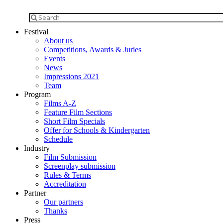
Festival
About us
Competitions, Awards & Juries
Events
News
Impressions 2021
Team
Program
Films A-Z
Feature Film Sections
Short Film Specials
Offer for Schools & Kindergarten
Schedule
Industry
Film Submission
Screenplay submission
Rules & Terms
Accreditation
Partner
Our partners
Thanks
Press