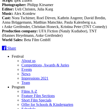
Script:
Ipek Zübert
Photographer:
Philipp Kirsamer
Editor:
Ueli Christen, Julia Karg
Music:
Alex Komlew
Cast:
Nora Tschirner, Roel Dirven, Kathrin Angerer, David Bredin,
Anna Brüggemann, Matthias Matschke, Paula Kalenberg u.a.
:
Anke Greifender, Christian Honeck, Kristina Peter (TNT Comedy)
Production company:
UFA Fiction (Nataly Kudiabor), TNT
(Hannes Heyelmann, Anke Greifender)
World Sales:
Beta Film GmbH
Share
Festival
About us
Competitions, Awards & Juries
Events
News
Impressions 2021
Team
Program
Films A-Z
Feature Film Sections
Short Film Specials
Offer for Schools & Kindergarten
Schedule