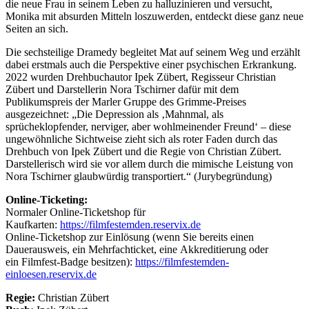
die neue Frau in seinem Leben zu halluzinieren und versucht,
Monika mit absurden Mitteln loszuwerden, entdeckt diese ganz neue
Seiten an sich.
Die sechsteilige Dramedy begleitet Mat auf seinem Weg und erzählt
dabei erstmals auch die Perspektive einer psychischen Erkrankung.
2022 wurden Drehbuchautor Ipek Zübert, Regisseur Christian
Zübert und Darstellerin Nora Tschirner dafür mit dem
Publikumspreis der Marler Gruppe des Grimme-Preises
ausgezeichnet: „Die Depression als ‚Mahnmal, als
sprücheklopfender, nerviger, aber wohlmeinender Freund‘ – diese
ungewöhnliche Sichtweise zieht sich als roter Faden durch das
Drehbuch von Ipek Zübert und die Regie von Christian Zübert.
Darstellerisch wird sie vor allem durch die mimische Leistung von
Nora Tschirner glaubwürdig transportiert.“ (Jurybegründung)
Online-Ticketing:
Normaler Online-Ticketshop für
Kaufkarten:
https://filmfestemden.reservix.de
Online-Ticketshop zur Einlösung (wenn Sie bereits einen
Dauerausweis, ein Mehrfachticket, eine Akkreditierung oder
ein Filmfest-Badge besitzen):
https://filmfestemden-
einloesen.reservix.de
Regie:
Christian Zübert