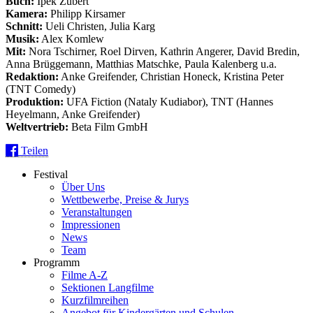
Buch:
Ipek Zübert
Kamera:
Philipp Kirsamer
Schnitt:
Ueli Christen, Julia Karg
Musik:
Alex Komlew
Mit:
Nora Tschirner, Roel Dirven, Kathrin Angerer, David Bredin,
Anna Brüggemann, Matthias Matschke, Paula Kalenberg u.a.
Redaktion:
Anke Greifender, Christian Honeck, Kristina Peter
(TNT Comedy)
Produktion:
UFA Fiction (Nataly Kudiabor), TNT (Hannes
Heyelmann, Anke Greifender)
Weltvertrieb:
Beta Film GmbH
Teilen
Festival
Über Uns
Wettbewerbe, Preise & Jurys
Veranstaltungen
Impressionen
News
Team
Programm
Filme A-Z
Sektionen Langfilme
Kurzfilmreihen
Angebot für Kindergärten und Schulen