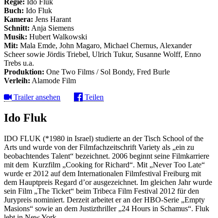
Regie:
Ido Fluk
Buch:
Ido Fluk
Kamera:
Jens Harant
Schnitt:
Anja Siemens
Musik:
Hubert Walkowski
Mit:
Mala Emde, John Magaro, Michael Chernus, Alexander
Scheer sowie Jördis Triebel, Ulrich Tukur, Susanne Wolff, Enno
Trebs u.a.
Produktion:
One Two Films / Sol Bondy, Fred Burle
Verleih:
Alamode Film
Trailer ansehen
Teilen
Ido Fluk
IDO FLUK (*1980 in Israel) studierte an der Tisch School of the
Arts und wurde von der Filmfachzeitschrift Variety als „ein zu
beobachtendes Talent“ bezeichnet. 2006 beginnt seine Filmkarriere
mit dem Kurzfilm „Cooking for Richard“. Mit „Never Too Late“
wurde er 2012 auf dem Internationalen Filmfestival Freiburg mit
dem Hauptpreis Regard d’or ausgezeichnet. Im gleichen Jahr wurde
sein Film „The Ticket“ beim Tribeca Film Festival 2012 für den
Jurypreis nominiert. Derzeit arbeitet er an der HBO-Serie „Empty
Masions“ sowie an dem Justizthriller „24 Hours in Schamus“. Fluk
lebt in New York.