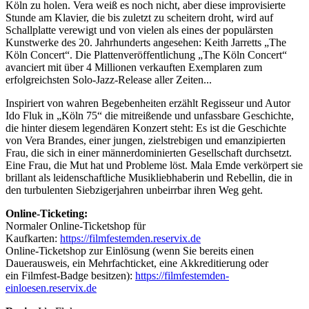
Köln zu holen. Vera weiß es noch nicht, aber diese improvisierte
Stunde am Klavier, die bis zuletzt zu scheitern droht, wird auf
Schallplatte verewigt und von vielen als eines der populärsten
Kunstwerke des 20. Jahrhunderts angesehen: Keith Jarretts „The
Köln Concert“. Die Plattenveröffentlichung „The Köln Concert“
avanciert mit über 4 Millionen verkauften Exemplaren zum
erfolgreichsten Solo-Jazz-Release aller Zeiten...
Inspiriert von wahren Begebenheiten erzählt Regisseur und Autor
Ido Fluk in „Köln 75“ die mitreißende und unfassbare Geschichte,
die hinter diesem legendären Konzert steht: Es ist die Geschichte
von Vera Brandes, einer jungen, zielstrebigen und emanzipierten
Frau, die sich in einer männerdominierten Gesellschaft durchsetzt.
Eine Frau, die Mut hat und Probleme löst. Mala Emde verkörpert sie
brillant als leidenschaftliche Musikliebhaberin und Rebellin, die in
den turbulenten Siebzigerjahren unbeirrbar ihren Weg geht.
Online-Ticketing:
Normaler Online-Ticketshop für
Kaufkarten:
https://filmfestemden.reservix.de
Online-Ticketshop zur Einlösung (wenn Sie bereits einen
Dauerausweis, ein Mehrfachticket, eine Akkreditierung oder
ein Filmfest-Badge besitzen):
https://filmfestemden-
einloesen.reservix.de