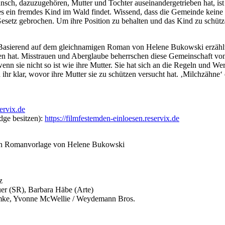
ch, dazuzugehören, Mutter und Tochter auseinandergetrieben hat, ist 
ages ein fremdes Kind im Wald findet. Wissend, dass die Gemeinde kei
etz gebrochen. Um ihre Position zu behalten und das Kind zu schützen,
 Basierend auf dem gleichnamigen Roman von Helene Bukowski erzählt 
en hat. Misstrauen und Aberglaube beherrschen diese Gemeinschaft v
enn sie nicht so ist wie ihre Mutter. Sie hat sich an die Regeln und We
rd ihr klar, wovor ihre Mutter sie zu schützen versucht hat. ‚Milchzäh
servix.de
dge besitzen):
https://filmfestemden-einloesen.reservix.de
gen Romanvorlage von Helene Bukowski
z
er (SR), Barbara Häbe (Arte)
ke, Yvonne McWellie / Weydemann Bros.