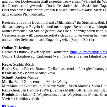
und von der Dorfgemeinschaft akzeptiert zu werden. Während ihr Wuns
der Gemeinschaft geworden. Doch alles ändert sich, als sie eines T
Dorf von dem Kind erfährt, drohen Konsequenzen – Skalde hat das Ges
ganz eigenen Plan verfolgt...
Regisseurin Sophia Bösch gibt mit „Milchzähne“ ihr Spielfilmdebüt.
die nach strengen Regeln lebt und mit knappen Ressourcen zu kämpf
Mutter verachtet, hat Skalde gelernt, dass sie nur dazugehören kann, w
Gesetzen retten will, denen sie selbst sich zuvor unterworfen hat, wi
und von der Sehnsucht nach Zugehörigkeit.“ (Sophie Bösch)
Online-Ticketing:
Normaler Online-Ticketshop für Kaufkarten:
https://filmfestemden.re
Online-Ticketshop zur Einlösung (wenn Sie bereits einen Filmfest-Ba
Regie:
Sophia Bösch
Buch:
Sophia Bösch, Roman Gielke, basierend auf der gleichnami
Kamera:
Aleksandra Medianikova
Schnitt:
Andrea Muñoz
Musik:
Rahel Zimmermann, Moritz Widrig
Mit:
Mathilde Bundschuh, Susanne Wolff, Ulrich Matthes, Viola Hin
Redaktion:
Jan Berning (SWR), Tamara Mattle (SRF), Christian Bau
Produktion:
Jakob D. Weydemann, Jonas Weydemann, Milena Klem
Verleih:
farbfilm verleih
Teilen