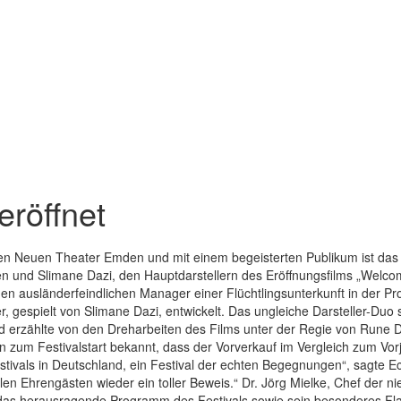
 eröffnet
llten Neuen Theater Emden und mit einem begeisterten Publikum ist das
und Slimane Dazi, den Hauptdarstellern des Eröffnungsfilms „Welcome 
 ausländerfeindlichen Manager einer Flüchtlingsunterkunft in der Pro
, gespielt von Slimane Dazi, entwickelt. Das ungleiche Darsteller-Duo
zählte von den Dreharbeiten des Films unter der Regie von Rune Dens
um Festivalstart bekannt, dass der Vorverkauf im Vergleich zum Vorj
tivals in Deutschland, ein Festival der echten Begegnungen“, sagte Eck
n Ehrengästen wieder ein toller Beweis.“ Dr. Jörg Mielke, Chef der ni
s herausragende Programm des Festivals sowie sein besonderes Flai