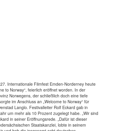
 27. Internationale Filmfest Emden-Norderney heute
to Norway“, feierlich eröffnet worden. In der
vinz Norwegens, der schließlich doch eine tiefe
 sorgte im Anschluss an „Welcome to Norway“ für
tad Langlo. Festivalleiter Rolf Eckard gab in
ahr um mehr als 10 Prozent zugelegt habe. „Wir sind
ard in seiner Eröffnungsrede. „Dafür ist dieser
edersächsischen Staatskanzlei, lobte in seinem
r und hob die insgesamt acht deutschen