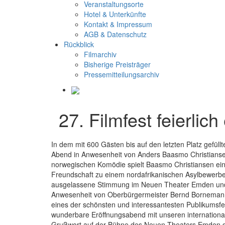
Veranstaltungsorte
Hotel & Unterkünfte
Kontakt & Impressum
AGB & Datenschutz
Rückblick
Filmarchiv
Bisherige Preisträger
Pressemitteilungsarchiv
27. Filmfest feierlich
In dem mit 600 Gästen bis auf den letzten Platz gefü
Abend in Anwesenheit von Anders Baasmo Christiansen 
norwegischen Komödie spielt Baasmo Christiansen einen
Freundschaft zu einem nordafrikanischen Asylbewerber
ausgelassene Stimmung im Neuen Theater Emden und er
Anwesenheit von Oberbürgermeister Bernd Bornemann z
eines der schönsten und interessantesten Publikumsfes
wunderbare Eröffnungsabend mit unseren internationale
Grußwort auf der Bühne des Neuen Theaters Emden da