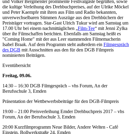
und Volker Bergmeister prominente Festivalgäste begrüßen, sowie
die kultige Verleihung des Drehbuchpreises, auf der Ulrike Möckel
und Peter Kaempfe mit ihren aus Film und Radio bekannten,
unverwechselbaren Stimmen Auszüge aus den Drehbüchern der
Preisträger vortragen. Star-Gast Ulrich Tukur wird am Samstag um
17.00 Uhr bei einem nachmittäglichen „
Film-Tee
“ mit Jenni Zylka
über ihr Filmschaffen berichten. Ebenfalls am Samstag heißt es
"Coming Home" mit der aus Leer stammenden Filmemacherin
Isabel Braak. Auf dem Programm steht außerdem ein
Filmgespräch
des DGB
mit Ausschnitten aus den für den DGB Filmpreis
nominierten Beiträgen.
Eventübersicht
Freitag, 09.06.
14:30 – 16:30 DGB Filmgespräch – vhs Forum, An der
Berufsschule 3, Emden
Präsentation der Wettbewerbsbeiträge für den DGB-Filmpreis
19:00 – 21:00 Preisverleihung Emder Drehbuchpreis 2017 – vhs
Forum, An der Berufsschule 3, Emden
20:00 Kurzfilmprogramm Neue Bilder, Andere Welten - Café
Einstein, Bollwerkstraße 24, Emden