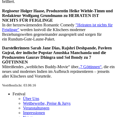
brilliert.
Regisseur Holger Haase, Produzentin Heike Wiehle-Timm und
Redakteur Wolfgang Grundmann zu HEIRATEN IST
NICHTS FÜR FEIGLINGE
In der herzerwärmenden Romantic Comedy
"Heiraten ist nichts für
Feiglinge"
werden lustvoll die Klischees moderner
Beziehungswelten gegeneinander ausgespielt und sorgen für
ein Rundum-Gute-Laune-Paket.
Darstellerinnen Sarah Jane Dias, Rajshri Deshpande, Pavleen
Gujral, der indische Popstar Anushka Manchanda und die
Produzenten Gaurav Dhingra und Sol Bondy zu 7
GÖTTINNEN
Mitreißendes „weibliches Buddy-Movie“ über
„7 Göttinnen“
, die ein
neues und modernes Indien im Aufbruch repräsentieren – jenseits
aller Klischees und Vorurteile.
Veröffentlicht: 03.06.16
Festival
Über Uns
Wettbewerbe, Preise & Jurys
Veranstaltungen
Impressionen