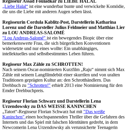
Regisseur Assad Fouladkar zu LIEBE HALAL
„Liebe Halal“
ist eine wunderbar bunte und verwickelte Komödie,
die uns die Liebe mit anderen Augen sehen lässt.
Regisseurin Cordula Kablitz-Post, Darstellerin Katharina
Lorenz und die Darsteller Julius Feldmeier und Matthias Lier
zu LOU ANDREAS-SALOMÉ
"Lou Andreas-Salomé"
ist ein bewegendes Biopic über eine
bemerkenswerte Frau, die sich bürgerlichen Konventionen
widersetzte und nur eines wollte: Ein unabhängiges,
intellektuelles und selbstbestimmtes Leben führen.
Regisseur Max Zähle zu SCHROTTEN!
Nach seinem Oscar-nominierten Kurzfilm „Raju“ nimmt sich Max
Zähle mit seinem Langfilmdebüt einer skurrilen und von uralten
Traditionen geprägten Kultur an: den Schrotthändlern. Das
Drehbuch zu
"Schrotten!"
erhielt 2013 eine Nominierung für den
Emder Drehbuchpreis.
Regisseur Florian Schwarz und Darstellerin Lena
Urzendowsky zu DAS WEISSE KANINCHEN
„Tatort“-Regisseur Florian Schwarz hat mit
"Das weiße
Kaninchen"
einen hochspannenden Thriller über die Gefahren des
Internets und das Spiel mit falschen Identitäten gedreht, in dem
Newcomerin Lena Urzendowsky als verunsicherte Teenagerin