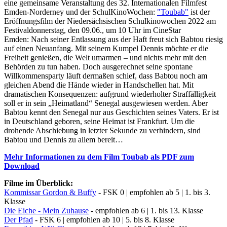
eine gemeinsame Veranstaltung des 32. Internationalen Filmfest
Emden-Norderney und der SchulKinoWochen:
"Toubab"
ist der
Eröffnungsfilm der Niedersächsischen Schulkinowochen 2022 am
Festivaldonnerstag, den 09.06., um 10 Uhr im CineStar
Emden: Nach seiner Entlassung aus der Haft freut sich Babtou riesig
auf einen Neuanfang. Mit seinem Kumpel Dennis möchte er die
Freiheit genießen, die Welt umarmen – und nichts mehr mit den
Behörden zu tun haben. Doch ausgerechnet seine spontane
Willkommensparty läuft dermaßen schief, dass Babtou noch am
gleichen Abend die Hände wieder in Handschellen hat. Mit
dramatischen Konsequenzen: aufgrund wiederholter Straffälligkeit
soll er in sein „Heimatland“ Senegal ausgewiesen werden. Aber
Babtou kennt den Senegal nur aus Geschichten seines Vaters. Er ist
in Deutschland geboren, seine Heimat ist Frankfurt. Um die
drohende Abschiebung in letzter Sekunde zu verhindern, sind
Babtou und Dennis zu allem bereit…
Mehr Informationen zu dem Film Toubab als PDF zum
Download
Filme im Überblick:
Kommissar Gordon & Buffy
- FSK 0 | empfohlen ab 5 | 1. bis 3.
Klasse
Die Eiche - Mein Zuhause
- empfohlen ab 6 | 1. bis 13. Klasse
Der Pfad
- FSK 6 | empfohlen ab 10 | 5. bis 8. Klasse