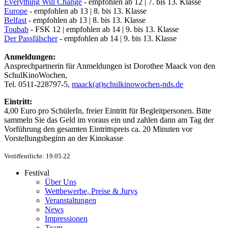
Everything Will Change
- empfohlen ab 12 | 7. bis 13. Klasse
Europe
- empfohlen ab 13 | 8. bis 13. Klasse
Belfast
- empfohlen ab 13 | 8. bis 13. Klasse
Toubab
- FSK 12 | empfohlen ab 14 | 9. bis 13. Klasse
Der Passfälscher
- empfohlen ab 14 | 9. bis 13. Klasse
Anmeldungen:
Ansprechpartnerin für Anmeldungen ist Dorothee Maack von den
SchulKinoWochen,
Tel. 0511-228797-5,
maack(at)schulkinowochen-nds.de
Eintritt:
4,00 Euro pro SchülerIn, freier Eintritt für Begleitpersonen. Bitte
sammeln Sie das Geld im voraus ein und zahlen dann am Tag der
Vorführung den gesamten Eintrittspreis ca. 20 Minuten vor
Vorstellungsbeginn an der Kinokasse
Veröffentlicht: 19.05.22
Festival
Über Uns
Wettbewerbe, Preise & Jurys
Veranstaltungen
News
Impressionen
Team