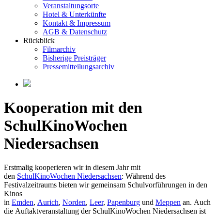
Veranstaltungsorte
Hotel & Unterkünfte
Kontakt & Impressum
AGB & Datenschutz
Rückblick
Filmarchiv
Bisherige Preisträger
Pressemitteilungsarchiv
Kooperation mit den
SchulKinoWochen
Niedersachsen
Erstmalig kooperieren wir in diesem Jahr mit
den
SchulKinoWochen Niedersachsen
: Während des
Festivalzeitraums bieten wir gemeinsam Schulvorführungen in den
Kinos
in
Emden
,
Aurich
,
Norden
,
Leer
,
Papenburg
und
Meppen
an. Auch
die Auftaktveranstaltung der SchulKinoWochen Niedersachsen ist