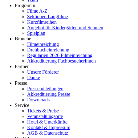
Programm
Filme A-Z
Sektionen Langfilme
Kurzfilmreihen
Angebot für Kindergärten und Schulen
Spielplan
Branche
Filmeinreichung
Drehbucheinreichung
Regularien 2026 Filmeinreichung
Akkreditierung FachbesucherInnen
Partner
Unsere Förderer
Danke
Presse
Pressemitteilungen
Akkreditierung Presse
Downloads
Service
Tickets & Preise
Veranstaltungsorte
Hotel & Unterkünfte
Kontakt & Impressum
AGB & Datenschutz