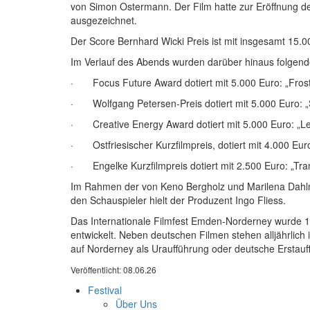
von Simon Ostermann. Der Film hatte zur Eröffnung de
ausgezeichnet.
Der Score Bernhard Wicki Preis ist mit insgesamt 15.00
Im Verlauf des Abends wurden darüber hinaus folgend
· Focus Future Award dotiert mit 5.000 Euro: „Frost
· Wolfgang Petersen-Preis dotiert mit 5.000 Euro: 
· Creative Energy Award dotiert mit 5.000 Euro: „Le
· Ostfriesischer Kurzfilmpreis, dotiert mit 4.000 Eur
· Engelke Kurzfilmpreis dotiert mit 2.500 Euro: „Tra
Im Rahmen der von Keno Bergholz und Marilena Dahlm
den Schauspieler hielt der Produzent Ingo Fliess.
Das Internationale Filmfest Emden-Norderney wurde 19
entwickelt. Neben deutschen Filmen stehen alljährli
auf Norderney als Uraufführung oder deutsche Erstauff
Veröffentlicht: 08.06.26
Festival
Über Uns