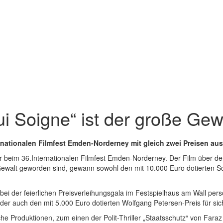
ui Soigne“ ist der große G
ernationalen Filmfest Emden-Norderney mit gleich zwei Preisen au
r beim 36.Internationalen Filmfest Emden-Norderney. Der Film über de
ewalt geworden sind, gewann sowohl den mit 10.000 Euro dotierten Sc
i der feierlichen Preisverleihungsgala im Festspielhaus am Wall persö
der auch den mit 5.000 Euro dotierten Wolfgang Petersen-Preis für sic
sche Produktionen, zum einen der Polit-Thriller „Staatsschutz“ von Far