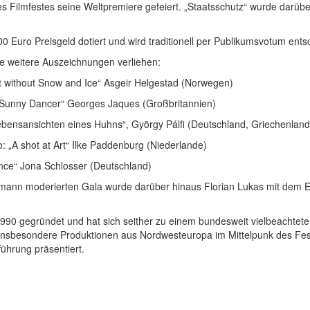
s Filmfestes seine Weltpremiere gefeiert. „Staatsschutz“ wurde darü
0 Euro Preisgeld dotiert und wird traditionell per Publikumsvotum ents
e weitere Auszeichnungen verliehen:
 without Snow and Ice“ Asgeir Helgestad (Norwegen)
„Sunny Dancer“ Georges Jaques (Großbritannien)
bensansichten eines Huhns“, György Pálfi (Deutschland, Griechenland
o: „A shot at Art“ Ilke Paddenburg (Niederlande)
nce“ Jona Schlosser (Deutschland)
ann moderierten Gala wurde darüber hinaus Florian Lukas mit dem Em
90 gegründet und hat sich seither zu einem bundesweit vielbeachteten
ch insbesondere Produktionen aus Nordwesteuropa im Mittelpunk des F
ührung präsentiert.