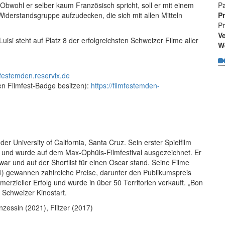
bwohl er selber kaum Französisch spricht, soll er mit einem
Pa
Widerstandsgruppe aufzudecken, die sich mit allen Mitteln
P
P
Ve
si steht auf Platz 8 der erfolgreichsten Schweizer Filme aller
We
lmfestemden.reservix.de
en Filmfest-Badge besitzen):
https://filmfestemden-
er University of California, Santa Cruz. Sein erster Spielfilm
is und wurde auf dem Max-Ophüls-Filmfestival ausgezeichnet. Er
war und auf der Shortlist für einen Oscar stand. Seine Filme
) gewannen zahlreiche Preise, darunter den Publikumspreis
merzieller Erfolg und wurde in über 50 Territorien verkauft. „Bon
 Schweizer Kinostart.
zessin (2021), Flitzer (2017)