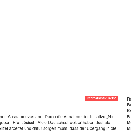
Internationale Reihe
R
B
K
einen Ausnahmezustand. Durch die Annahme der Initiative „No
Sc
 geben: Französisch. Viele Deutschschweizer haben deshalb
M
olizei arbeitet und dafür sorgen muss, dass der Übergang in die
Mi