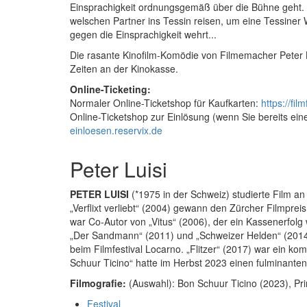
Einsprachigkeit ordnungsgemäß über die Bühne geht. O
welschen Partner ins Tessin reisen, um eine Tessiner 
gegen die Einsprachigkeit wehrt...
Die rasante Kinofilm-Komödie von Filmemacher Peter Lui
Zeiten an der Kinokasse.
Online-Ticketing:
Normaler Online-Ticketshop für Kaufkarten:
https://fi
Online-Ticketshop zur Einlösung (wenn Sie bereits ein
einloesen.reservix.de
Peter Luisi
PETER LUISI
(*1975 in der Schweiz) studierte Film an d
„Verflixt verliebt“ (2004) gewann den Zürcher Filmpre
war Co-Autor von „Vitus“ (2006), der ein Kassenerfolg 
„Der Sandmann“ (2011) und „Schweizer Helden“ (2014
beim Filmfestival Locarno. „Flitzer“ (2017) war ein kom
Schuur Ticino“ hatte im Herbst 2023 einen fulminanten
Filmografie:
(Auswahl): Bon Schuur Ticino (2023), Prin
Festival