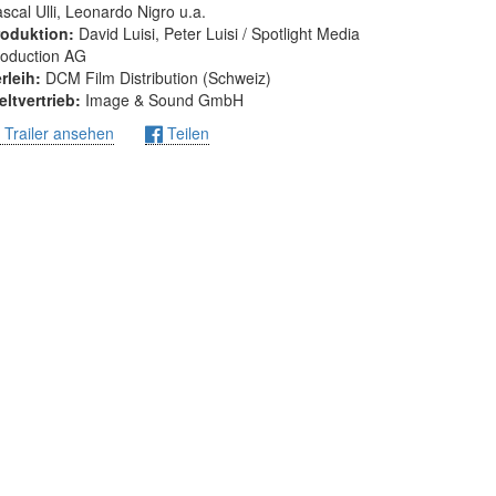
scal Ulli, Leonardo Nigro u.a.
roduktion:
David Luisi, Peter Luisi / Spotlight Media
roduction AG
rleih:
DCM Film Distribution (Schweiz)
ltvertrieb:
Image & Sound GmbH
Trailer ansehen
Teilen