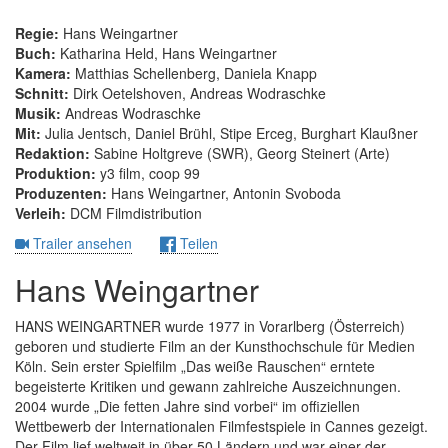
Regie:
Hans Weingartner
Buch:
Katharina Held, Hans Weingartner
Kamera:
Matthias Schellenberg, Daniela Knapp
Schnitt:
Dirk Oetelshoven, Andreas Wodraschke
Musik:
Andreas Wodraschke
Mit:
Julia Jentsch, Daniel Brühl, Stipe Erceg, Burghart Klaußner
Redaktion:
Sabine Holtgreve (SWR), Georg Steinert (Arte)
Produktion:
y3 film, coop 99
Produzenten:
Hans Weingartner, Antonin Svoboda
Verleih:
DCM Filmdistribution
Trailer ansehen
Teilen
Hans Weingartner
HANS WEINGARTNER wurde 1977 in Vorarlberg (Österreich)
geboren und studierte Film an der Kunsthochschule für Medien
Köln. Sein erster Spielfilm „Das weiße Rauschen“ erntete
begeisterte Kritiken und gewann zahlreiche Auszeichnungen.
2004 wurde „Die fetten Jahre sind vorbei“ im offiziellen
Wettbewerb der Internationalen Filmfestspiele in Cannes gezeigt.
Der Film lief weltweit in über 50 Ländern und war einer der