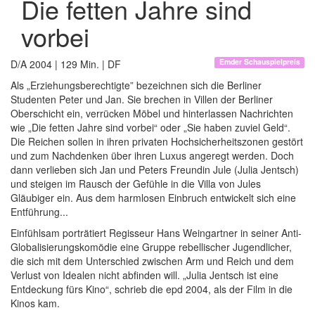
Die fetten Jahre sind
vorbei
Emder Schauspielpreis
D/A 2004 | 129 Min. | DF
Als „Erziehungsberechtigte” bezeichnen sich die Berliner
Studenten Peter und Jan. Sie brechen in Villen der Berliner
Oberschicht ein, verrücken Möbel und hinterlassen Nachrichten
wie „Die fetten Jahre sind vorbei“ oder „Sie haben zuviel Geld“.
Die Reichen sollen in ihren privaten Hochsicherheitszonen gestört
und zum Nachdenken über ihren Luxus angeregt werden. Doch
dann verlieben sich Jan und Peters Freundin Jule (Julia Jentsch)
und steigen im Rausch der Gefühle in die Villa von Jules
Gläubiger ein. Aus dem harmlosen Einbruch entwickelt sich eine
Entführung...
Einfühlsam porträtiert Regisseur Hans Weingartner in seiner Anti-
Globalisierungskomödie eine Gruppe rebellischer Jugendlicher,
die sich mit dem Unterschied zwischen Arm und Reich und dem
Verlust von Idealen nicht abfinden will. „Julia Jentsch ist eine
Entdeckung fürs Kino“, schrieb die epd 2004, als der Film in die
Kinos kam.