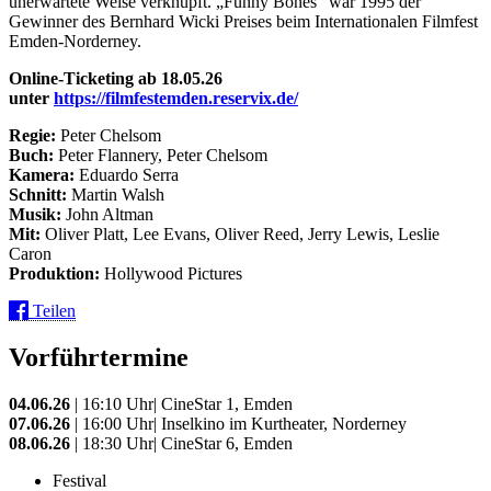
unerwartete Weise verknüpft. „Funny Bones“ war 1995 der
Gewinner des Bernhard Wicki Preises beim Internationalen Filmfest
Emden-Norderney.
Online-Ticketing ab 18.05.26
unter
https://filmfestemden.reservix.de/
Regie:
Peter Chelsom
Buch:
Peter Flannery, Peter Chelsom
Kamera:
Eduardo Serra
Schnitt:
Martin Walsh
Musik:
John Altman
Mit:
Oliver Platt, Lee Evans, Oliver Reed, Jerry Lewis, Leslie
Caron
Produktion:
Hollywood Pictures
Teilen
Vorführtermine
04.06.26
| 16:10 Uhr| CineStar 1, Emden
07.06.26
| 16:00 Uhr| Inselkino im Kurtheater, Norderney
08.06.26
| 18:30 Uhr| CineStar 6, Emden
Festival