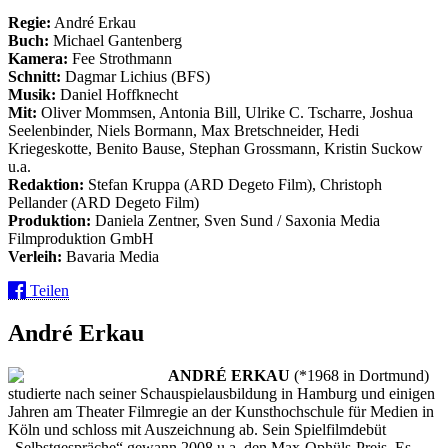
Regie:
André Erkau
Buch:
Michael Gantenberg
Kamera:
Fee Strothmann
Schnitt:
Dagmar Lichius (BFS)
Musik:
Daniel Hoffknecht
Mit:
Oliver Mommsen, Antonia Bill, Ulrike C. Tscharre, Joshua
Seelenbinder, Niels Bormann, Max Bretschneider, Hedi
Kriegeskotte, Benito Bause, Stephan Grossmann, Kristin Suckow
u.a.
Redaktion:
Stefan Kruppa (ARD Degeto Film), Christoph
Pellander (ARD Degeto Film)
Produktion:
Daniela Zentner, Sven Sund / Saxonia Media
Filmproduktion GmbH
Verleih:
Bavaria Media
Teilen
André Erkau
ANDRÉ ERKAU
(*1968 in Dortmund)
studierte nach seiner Schauspielausbildung in Hamburg und einigen
Jahren am Theater Filmregie an der Kunsthochschule für Medien in
Köln und schloss mit Auszeichnung ab. Sein Spielfilmdebüt
„Selbstgespräche“ gewann 2008 u.a. den Max-Ophüls-Preis. Es