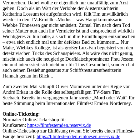
Verbrechen. Dabei wollte er eigentlich nur unauffällig zum Arzt
gehen. Doch als im Watt der Verlobte der Austernzüchterin
Katharina Lossum tot aufgefunden wird, fällt Tim unwillkürlich
wieder in den TV-Ermittler-Modus – was Hauptkommissarin
Wiebke Tönnessen gar nicht amüsiert. Zumal Tim nach dem Tod
seiner Mutter nun auch ihr Vermieter ist und entsprechend wirklich
Wichtigeres zu tun hätte, als sich in ihre Ermittlungen einzumischen
– etwa sich endlich mal um ihr defektes Bad zu kümmern... Nur
Malte, Wiebkes Kollege, ist als großer Lux-Fan begeistert von den
detektivischen Tricks des Schauspielers. Als wäre das nicht genug,
mischt sich auch die neugierige Dorfklatschprominenz Frau Jessen
ein und interessiert sich nicht nur für Tims Gesundheit, sondern hat
auch seinen Beziehungsstatus zur Schiffsrestaurantbesitzerin
Hannah genau im Blick...
Zum zweiten Mal schlüpft Oliver Mommsen unter der Regie von
André Erkau in die Rolle des selbstgefälligen TV-Stars Tim
Seebach. Bereits im vergangenen Jahr sorgte „Mord oder Watt“ für
beste Stimmung beim Internationalen Filmfest Emden-Norderney.
Online-Ticketing:
Normaler Online-Ticketshop für
Kaufkarten:
https://filmfestemden.reservix.de
Online-Ticketshop zur Einlösung (wenn Sie bereits einen Filmfest-
Badge besitzen):
https://filmfestemden-einloesen.reservix.de