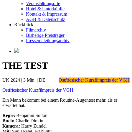
Veranstaltungsorte
Hotel & Unterkünfte
Kontakt & Impressum
AGB & Datenschutz
Rückblick
Filmarchiv
Bisherige Preisträger
Pressemitteilungsarchiv
THE TEST
UK 2024 | 3 Min. | DE
Ostfriesischer Kurzfilmpreis der VGH
Ostfriesischer Kurzfilmpreis der VGH
Ein Mann bekommt bei einem Routine-Augentest mehr, als er
erwartet hat.
Regie:
Benjamin Sutton
Buch:
Charlie Dinkin
Kamera:
Harry Zundel
Mit:
Sunil Patel, Ed Night