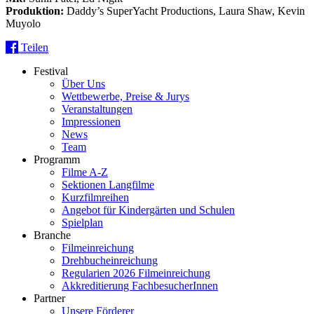
Produktion:
Daddy’s SuperYacht Productions, Laura Shaw, Kevin
Muyolo
Teilen
Festival
Über Uns
Wettbewerbe, Preise & Jurys
Veranstaltungen
Impressionen
News
Team
Programm
Filme A-Z
Sektionen Langfilme
Kurzfilmreihen
Angebot für Kindergärten und Schulen
Spielplan
Branche
Filmeinreichung
Drehbucheinreichung
Regularien 2026 Filmeinreichung
Akkreditierung FachbesucherInnen
Partner
Unsere Förderer