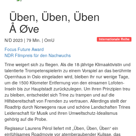
Üben, Üben, Üben
Å Øve
Internationale Reihe
N/D 2023 | 79 Min. | OmU
Focus Future Award
NDR Filmpreis für den Nachwuchs
Trine weigert sich zu fliegen. Als die 18-jährige Klimaaktivistin und
talentierte Trompetenspielerin zu einem Vorspiel an das berühmte
Opernhaus in Oslo eingeladen wird, bleiben ihr nur wenige Tage,
um die 1500 Kilometer Entfernung von den einsamen Lofoten-
Inseln bis zur Hauptstadt zurückzulegen. Um ihren Prinzipien treu
zu bleiben, entscheidet sich Trine zu trampen und auf die
Hilfsbereitschaft von Fremden zu vertrauen. Allerdings stellt der
Roadtrip durch Norwegens raue und schöne Landschaften Trines
Leidenschaft für Musik und ihren Umweltschutz-Idealismus
gehörig auf die Probe.
Regisseur Laurens Pérol liefert mit „Üben, Üben, Üben“ ein
einfühlsames Roadmovie vor atemberaubender Kulisse, das