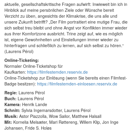
aktuelle, gesellschaftskritische Fragen aufwirft: Inwieweit bin ich in
Hinblick auf meine persönlichen Ziele oder Wünsche bereit
Verzicht zu üben, angesichts der Klimakrise, die uns alle und
unsere Zukunft betrifft? „Der Film portraitiert eine mutige Frau, die
sich selbst treu bleibt und ohne Angst vor Konflikten immer wieder
aus ihrer Komfortzone ausbricht. Trine zeigt auf, wie es möglich
ist, eigene Gewohnheiten und Einstellungen immer wieder zu
hinterfragen und schließlich zu lernen, auf sich selbst zu hören.“
(Laurens Pérol)
Online-Ticketing:
Normaler Online-Ticketshop für
Kaufkarten:
https://filmfestemden.reservix.de
Online-Ticketshop zur Einlösung (wenn Sie bereits einen Filmfest-
Badge besitzen):
https://filmfestemden-einloesen.reservix.de
Regie:
Laurens Pérol
Buch:
Laurens Pérol
Kamera:
Henrik Lande
Schnitt:
Sylvia Ingemarsdotter, Laurens Pérol
Musik:
Astor Piazzolla, Wow Sailor, Matthew Halsall
Mit:
Kornelia Melsæter, Mari Røttereng, Willem Klip, Jon Inge
Johansen, Fride S. Holøs