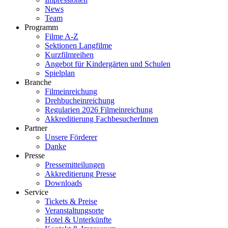
News
Team
Programm
Filme A-Z
Sektionen Langfilme
Kurzfilmreihen
Angebot für Kindergärten und Schulen
Spielplan
Branche
Filmeinreichung
Drehbucheinreichung
Regularien 2026 Filmeinreichung
Akkreditierung FachbesucherInnen
Partner
Unsere Förderer
Danke
Presse
Pressemitteilungen
Akkreditierung Presse
Downloads
Service
Tickets & Preise
Veranstaltungsorte
Hotel & Unterkünfte