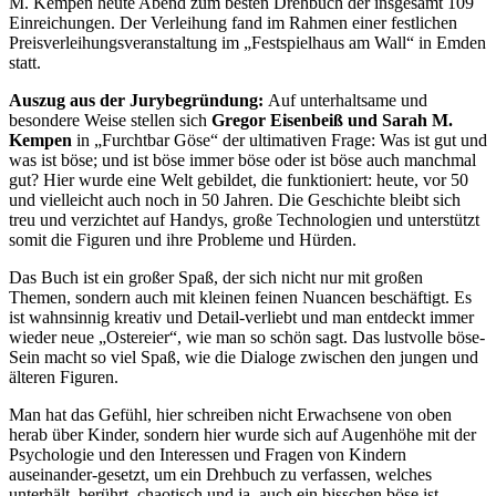
M. Kempen heute Abend zum besten Drehbuch der insgesamt 109
Einreichungen. Der Verleihung fand im Rahmen einer festlichen
Preisverleihungsveranstaltung im „Festspielhaus am Wall“ in Emden
statt.
Auszug aus der Jurybegründung:
Auf unterhaltsame und
besondere Weise stellen sich
Gregor Eisenbeiß und Sarah M.
Kempen
in „Furchtbar Göse“ der ultimativen Frage: Was ist gut und
was ist böse; und ist böse immer böse oder ist böse auch manchmal
gut? Hier wurde eine Welt gebildet, die funktioniert: heute, vor 50
und vielleicht auch noch in 50 Jahren. Die Geschichte bleibt sich
treu und verzichtet auf Handys, große Technologien und unterstützt
somit die Figuren und ihre Probleme und Hürden.
Das Buch ist ein großer Spaß, der sich nicht nur mit großen
Themen, sondern auch mit kleinen feinen Nuancen beschäftigt. Es
ist wahnsinnig kreativ und Detail-verliebt und man entdeckt immer
wieder neue „Ostereier“, wie man so schön sagt. Das lustvolle böse-
Sein macht so viel Spaß, wie die Dialoge zwischen den jungen und
älteren Figuren.
Man hat das Gefühl, hier schreiben nicht Erwachsene von oben
herab über Kinder, sondern hier wurde sich auf Augenhöhe mit der
Psychologie und den Interessen und Fragen von Kindern
auseinander-gesetzt, um ein Drehbuch zu verfassen, welches
unterhält, berührt, chaotisch und ja, auch ein bisschen böse ist.