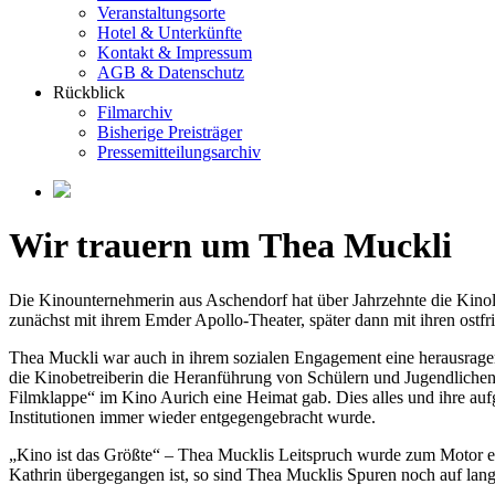
Veranstaltungsorte
Hotel & Unterkünfte
Kontakt & Impressum
AGB & Datenschutz
Rückblick
Filmarchiv
Bisherige Preisträger
Pressemitteilungsarchiv
Wir trauern um Thea Muckli
Die Kinounternehmerin aus Aschendorf hat über Jahrzehnte die Kinol
zunächst mit ihrem Emder Apollo-Theater, später dann mit ihren ost
Thea Muckli war auch in ihrem sozialen Engagement eine herausragend
die Kinobetreiberin die Heranführung von Schülern und Jugendlichen 
Filmklappe“ im Kino Aurich eine Heimat gab. Dies alles und ihre au
Institutionen immer wieder entgegengebracht wurde.
„Kino ist das Größte“ – Thea Mucklis Leitspruch wurde zum Motor ei
Kathrin übergegangen ist, so sind Thea Mucklis Spuren noch auf lan