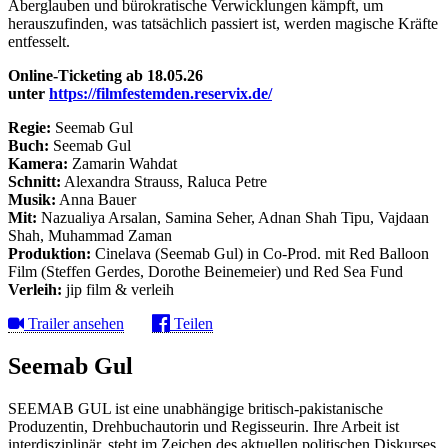
Aberglauben und bürokratische Verwicklungen kämpft, um
herauszufinden, was tatsächlich passiert ist, werden magische Kräfte
entfesselt.
Online-Ticketing ab 18.05.26
unter
https://filmfestemden.reservix.de/
Regie:
Seemab Gul
Buch:
Seemab Gul
Kamera:
Zamarin Wahdat
Schnitt:
Alexandra Strauss, Raluca Petre
Musik:
Anna Bauer
Mit:
Nazualiya Arsalan, Samina Seher, Adnan Shah Tipu, Vajdaan
Shah, Muhammad Zaman
Produktion:
Cinelava (Seemab Gul) in Co-Prod. mit Red Balloon
Film (Steffen Gerdes, Dorothe Beinemeier) und Red Sea Fund
Verleih:
jip film & verleih
Trailer ansehen
Teilen
Seemab Gul
SEEMAB GUL ist eine unabhängige britisch-pakistanische
Produzentin, Drehbuchautorin und Regisseurin. Ihre Arbeit ist
interdisziplinär, steht im Zeichen des aktuellen politischen Diskurses