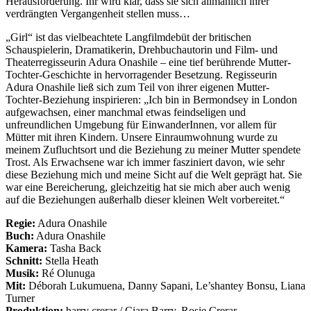
Herausforderung. Ihr wird klar, dass sie sich allmählich ihrer
verdrängten Vergangenheit stellen muss…
„Girl“ ist das vielbeachtete Langfilmdebüt der britischen
Schauspielerin, Dramatikerin, Drehbuchautorin und Film- und
Theaterregisseurin Adura Onashile – eine tief berührende Mutter-
Tochter-Geschichte in hervorragender Besetzung. Regisseurin
Adura Onashile ließ sich zum Teil von ihrer eigenen Mutter-
Tochter-Beziehung inspirieren: „Ich bin in Bermondsey in London
aufgewachsen, einer manchmal etwas feindseligen und
unfreundlichen Umgebung für EinwanderInnen, vor allem für
Mütter mit ihren Kindern. Unsere Einraumwohnung wurde zu
meinem Zufluchtsort und die Beziehung zu meiner Mutter spendete
Trost. Als Erwachsene war ich immer fasziniert davon, wie sehr
diese Beziehung mich und meine Sicht auf die Welt geprägt hat. Sie
war eine Bereicherung, gleichzeitig hat sie mich aber auch wenig
auf die Beziehungen außerhalb dieser kleinen Welt vorbereitet.“
Regie:
Adura Onashile
Buch:
Adura Onashile
Kamera:
Tasha Back
Schnitt:
Stella Heath
Musik:
Ré Olunuga
Mit:
Déborah Lukumuena, Danny Sapani, Le’shantey Bonsu, Liana
Turner
Produktion:
barry crerar / Ciara Barry, Rosie Crerar